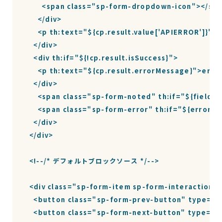
        <span class="sp-form-dropdown-icon"></spa
      </div> 

      <p th:text="${cp.result.value['APIERROR']}"><
    </div>

    <div th:if="${!cp.result.isSuccess}">

      <p th:text="${cp.result.errorMessage}">erro
    </div>

      <span class="sp-form-noted" th:if="${fields['
      <span class="sp-form-error" th:if="${errors[
    </div> 

  </div>

  <!--/* デフォルトブロックソース */-->

  <div class="sp-form-item sp-form-interaction">
    <button class="sp-form-prev-button" type="s
    <button class="sp-form-next-button" type="