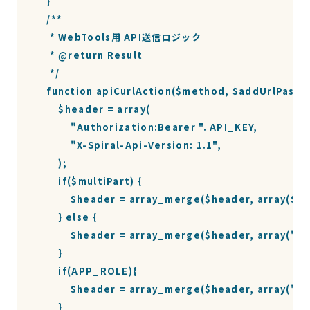
    }

    /**

     * WebTools用 API送信ロジック

     * @return Result

     */

    function apiCurlAction($method, $addUrlPass, $d
        $header = array(

            "Authorization:Bearer ". API_KEY,

            "X-Spiral-Api-Version: 1.1",

        );

        if($multiPart) {

            $header = array_merge($header, array($mu
        } else {

            $header = array_merge($header, array("C
        }

        if(APP_ROLE){

            $header = array_merge($header, array("
        }
