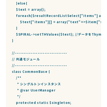
    }else{

    $text = array();

    foreach($resultRecordListSelect["items"] as
        $text["items"][] = array("text"=>$item["sel
    }

    $SPIRAL->setTHValues($text); //データをThyme
}

//------------------------------

// 共通モジュール

//------------------------------

class CommonBase {

    /**

     * シングルトンインスタンス

     * @var UserManager

     */

    protected static $singleton;
