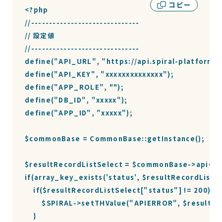
コピー
<?php

//------------------------------

// 設定値

//------------------------------

define("API_URL", "https://api.spiral-platform.c
define("API_KEY", "xxxxxxxxxxxxxx");

define("APP_ROLE", "");

define("DB_ID", "xxxxx");

define("APP_ID", "xxxxx");

$commonBase = CommonBase::getInstance();

$resultRecordListSelect = $commonBase->apiCurlA
if(array_key_exists('status', $resultRecordL
    if($resultRecordListSelect["status"] != 200){

        $SPIRAL->setTHValue("APIERROR", $resu
    }
