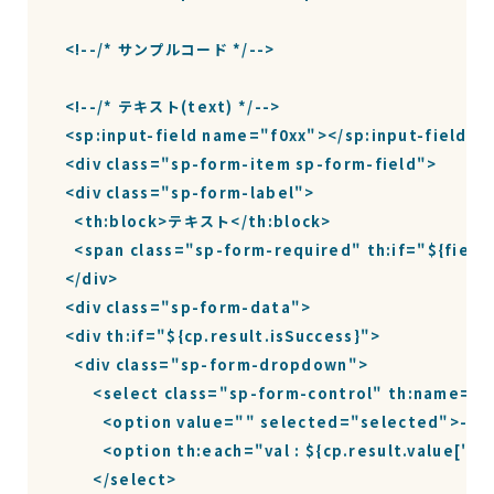
  <!--/* サンプルコード */-->

  <!--/* テキスト(text) */-->

  <sp:input-field name="f0xx"></sp:input-field>

  <div class="sp-form-item sp-form-field"> 

  <div class="sp-form-label">

    <th:block>テキスト</th:block>

    <span class="sp-form-required" th:if="${fields
  </div> 

  <div class="sp-form-data"> 

  <div th:if="${cp.result.isSuccess}">

    <div class="sp-form-dropdown">

        <select class="sp-form-control" th:name="$
          <option value="" selected="selected">
          <option th:each="val : ${cp.result.value[
        </select>
