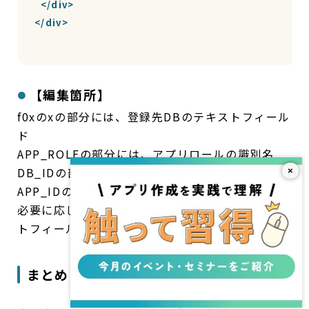
  </div>

</div>

【編集箇所】
f0xのxの部分には、登録先DBのテキストフィール
ド
APP_ROLEの部分には、アプリロールの識別名
DB_IDの部分には、選択元DBのDBID
×
APP_IDの部分には、アプリID
必要に応じて、「select_text」を該当のテキス
トフィールドの識別名に変更
まとめ