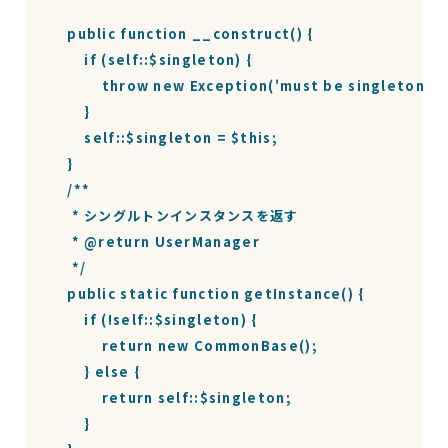
    public function __construct() {

        if (self::$singleton) {

            throw new Exception('must be singleton');

        }

        self::$singleton = $this;

    }

    /**

     * シングルトンインスタンスを返す

     * @return UserManager

     */

    public static function getInstance() {

        if (!self::$singleton) {

            return new CommonBase();

        } else {

            return self::$singleton;

        }
