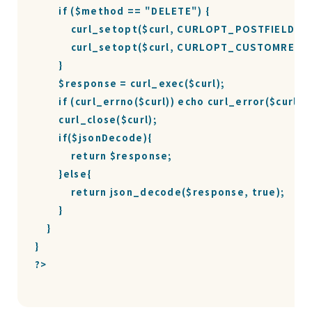
        if ($method == "DELETE") {

            curl_setopt($curl, CURLOPT_POSTFIELDS,
            curl_setopt($curl, CURLOPT_CUSTOMREQU
        }

        $response = curl_exec($curl);

        if (curl_errno($curl)) echo curl_error($curl);

        curl_close($curl);

        if($jsonDecode){

            return $response;

        }else{

            return json_decode($response, true);

        }

    }

}

?>
