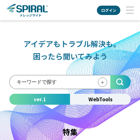
ログイン
ナレッジサイト
アイデアもトラブル解決も。
困ったら聞いてみよう
＋
ver.1
WebTools
特集