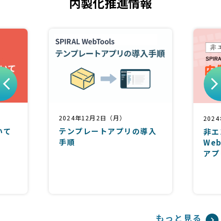
内製化推進情報
2024年12月2日（月）
202
いて
テンプレートアプリの導入
非エ
手順
We
アプ
もっと見る