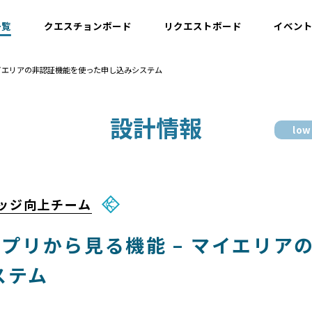
一覧
クエスチョンボード
リクエストボード
イベン
 – マイエリアの非認証機能を使った申し込みシステム
運用情報
設計情報
low
開発情報・ナレッジ
設計情報
ナレッジ向上チーム
r.1アプリから見る機能 – マイエリ
ステム