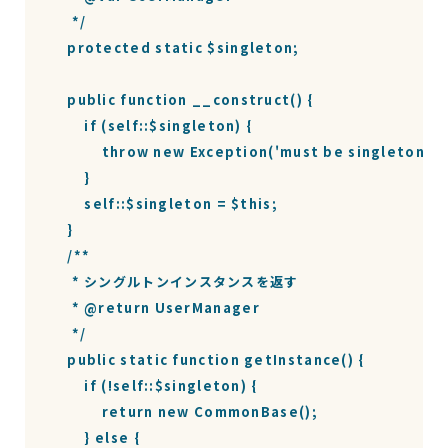
     */

    protected static $singleton;

    public function __construct() {

        if (self::$singleton) {

            throw new Exception('must be singleton');

        }

        self::$singleton = $this;

    }

    /**

     * シングルトンインスタンスを返す

     * @return UserManager

     */

    public static function getInstance() {

        if (!self::$singleton) {

            return new CommonBase();

        } else {
