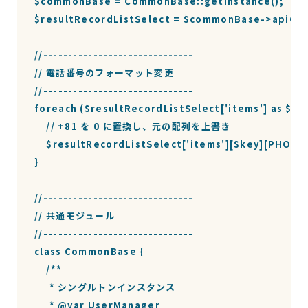
$commonBase = CommonBase::getInstance();

$resultRecordListSelect = $commonBase->apiCurlA
//------------------------------

// 電話番号のフォーマット変更

//------------------------------

foreach ($resultRecordListSelect['items'] as $key
    // +81 を 0 に置換し、元の配列を上書き

    $resultRecordListSelect['items'][$key][PHONE_
}

//------------------------------

// 共通モジュール

//------------------------------

class CommonBase {

    /**

     * シングルトンインスタンス

     * @var UserManager
