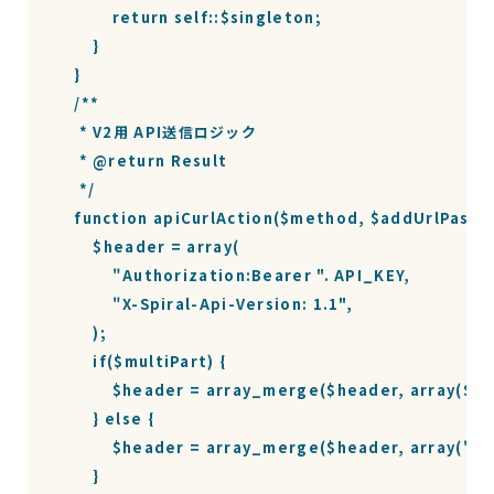
            return self::$singleton;

        }

    }

    /**

     * V2用 API送信ロジック

     * @return Result

     */

    function apiCurlAction($method, $addUrlPass, $d
        $header = array(

            "Authorization:Bearer ". API_KEY,

            "X-Spiral-Api-Version: 1.1",

        );

        if($multiPart) {

            $header = array_merge($header, array($mu
        } else {

            $header = array_merge($header, array("C
        }
