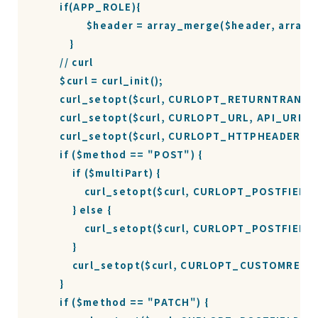
        if(APP_ROLE){

			$header = array_merge($header, array("X-S
		}

        // curl

        $curl = curl_init();

        curl_setopt($curl, CURLOPT_RETURNTRANSFE
        curl_setopt($curl, CURLOPT_URL, API_URL. $
        curl_setopt($curl, CURLOPT_HTTPHEADER, $h
        if ($method == "POST") {

            if ($multiPart) {

                curl_setopt($curl, CURLOPT_POSTFIELDS
            } else {

                curl_setopt($curl, CURLOPT_POSTFIELD
            }

            curl_setopt($curl, CURLOPT_CUSTOMREQU
        }

        if ($method == "PATCH") {
