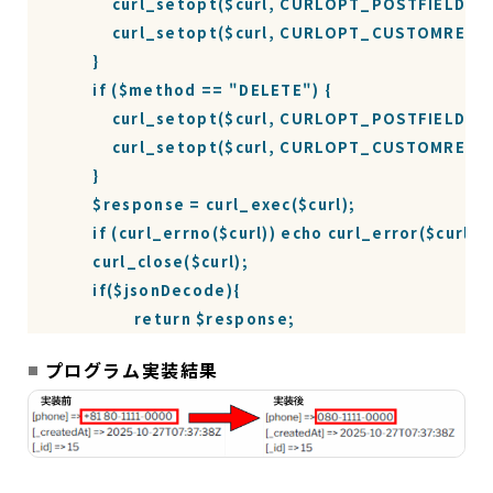
            curl_setopt($curl, CURLOPT_POSTFIELDS,
            curl_setopt($curl, CURLOPT_CUSTOMREQU
        }

        if ($method == "DELETE") {

            curl_setopt($curl, CURLOPT_POSTFIELDS,
            curl_setopt($curl, CURLOPT_CUSTOMREQU
        }

        $response = curl_exec($curl);

        if (curl_errno($curl)) echo curl_error($curl);

        curl_close($curl);

        if($jsonDecode){

			return $response;

		}else{

プログラム実装結果
            return json_decode($response, true);

		}

    }

}
