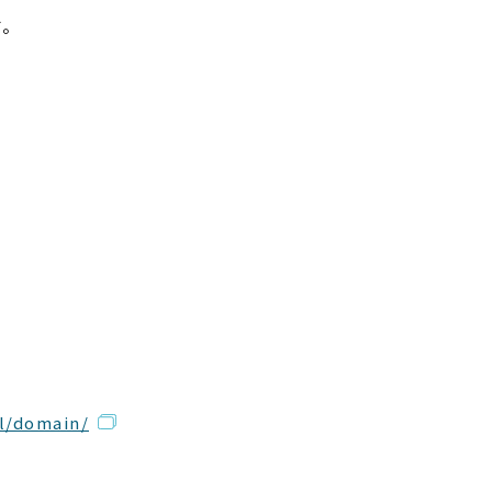
す。
l/domain/