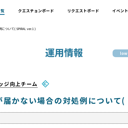
一覧
クエスチョンボード
リクエストボード
イベン
( SPIRAL ver.1 )
運用情報
運用情報
low
開発情報・ナレッジ
設計情報
ナレッジ向上チーム
かない場合の対処例について( SPIR