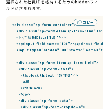
選択された社員IDを格納するためのhiddenフィー
ルドが含まれます。
コピー
<div class="sp-form-container">

    <div class="sp-form-item sp-form-html" th:
    <!--/* 社員ID(staffId) */-->

    <sp:input-field name="f01"></sp:input-field>

    <input type="hidden" id="staffId" name="f01" 
    <div class="sp-form-item sp-form-field">

      <div class="sp-form-label">

        <th:block th:text="${'本部'}">

          本部

        </th:block>

      </div>

      <div class="sp-form-data">

        <div class="sp-form-dropdown">
