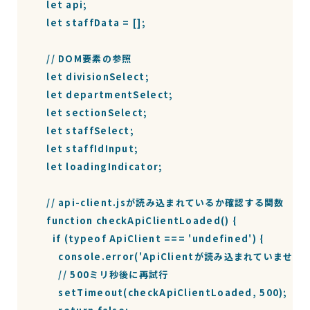
    let api;

    let staffData = [];

    // DOM要素の参照

    let divisionSelect;

    let departmentSelect;

    let sectionSelect;

    let staffSelect;

    let staffIdInput;

    let loadingIndicator;

    // api-client.jsが読み込まれているか確認する関数

    function checkApiClientLoaded() {

      if (typeof ApiClient === 'undefined') {

        console.error('ApiClientが読み込まれて
        // 500ミリ秒後に再試行

        setTimeout(checkApiClientLoaded, 500);
