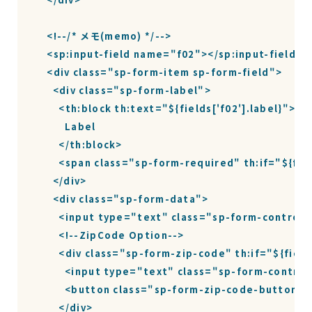
    <!--/* メモ(memo) */-->

    <sp:input-field name="f02"></sp:input-field>

    <div class="sp-form-item sp-form-field">

      <div class="sp-form-label">

        <th:block th:text="${fields['f02'].label}">

          Label

        </th:block>

        <span class="sp-form-required" th:if="${fi
      </div>

      <div class="sp-form-data">

        <input type="text" class="sp-form-control"
        <!--ZipCode Option-->

        <div class="sp-form-zip-code" th:if="${field
          <input type="text" class="sp-form-contro
          <button class="sp-form-zip-code-button
        </div>
