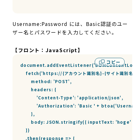
Username:Password
には、Basic認証のユー
ザー名とパスワードを入力してください。
【フロント：JavaScript】
コピー
document.addEventListener('DOMContentLoaded'
    fetch('https://{アカウント識別名}-{サイト識別名}-test
        method: 'POST',

        headers: {

            'Content-Type': 'application/json',

            'Authorization': 'Basic ' +
        },

        body: JSON.stringify({ inputText: 'hoge' })

    })

    .then(response => {
