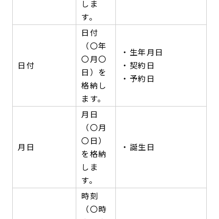
しま
す。
日付
（〇年
・生年月日
〇月〇
日付
・契約日
日）を
・予約日
格納し
ます。
月日
（〇月
〇日）
月日
・誕生日
を格納
しま
す。
時刻
（〇時