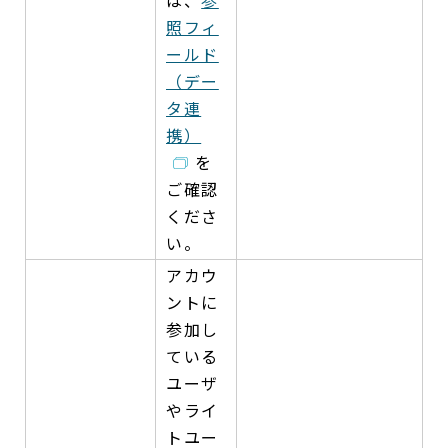
照フィ
ールド
（デー
タ連
携）
を
ご確認
くださ
い。
アカウ
ントに
参加し
ている
ユーザ
やライ
トユー