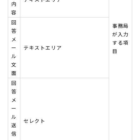
内
容
回
事務局
答
が入力
メ
する項
ー
テキストエリア
目
ル
文
面
回
答
メ
ー
ル
セレクト
送
信