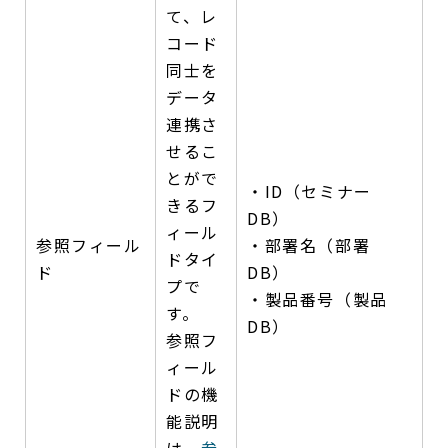
て、レ
コード
同士を
データ
連携さ
せるこ
とがで
・ID（セミナー
きるフ
DB）
ィール
参照フィール
・部署名（部署
ドタイ
ド
DB）
プで
・製品番号（製品
す。
DB）
参照フ
ィール
ドの機
能説明
は、
参