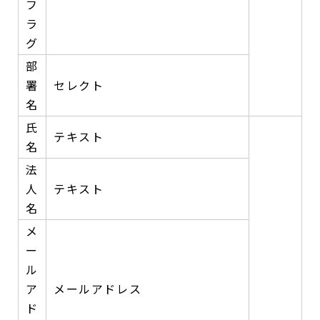
フ
ラ
グ
部
署
セレクト
名
氏
テキスト
名
法
人
テキスト
名
メ
ー
ル
ア
メールアドレス
ド