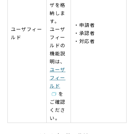
ザを格
納しま
す。
・申請者
ユーザフィー
ユーザ
・承認者
ルド
フィー
・対応者
ルドの
機能説
明は、
ユーザ
フィー
ルド
を
ご確認
くださ
い。