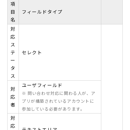
項
目
フィールドタイプ
名
対
応
ス
テ
セレクト
ー
タ
ス
ユーザフィールド
対
※ 問い合わせ対応に関わる人が、ア
応
プリが構築されているアカウントに
者
参加している必要があります。
対
応
テキストエリア