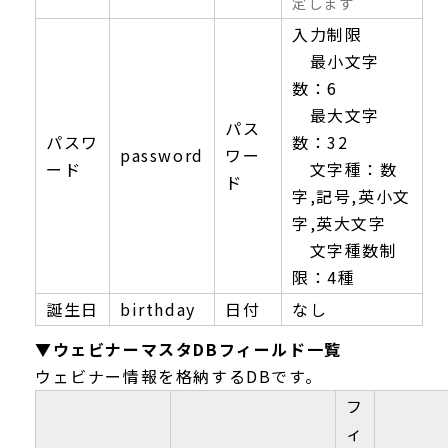
定します
入力制限
最小文字
数：6
最大文字
パス
パスワ
数：32
password
ワー
ード
文字種：数
ド
字,記号,英小文
字,英大文字
文字種数制
限：4種
誕生日
birthday
日付
なし
▼ウェビナーマスタDBフィールド一覧
ウェビナー情報を格納するDBです。
フ
ィ