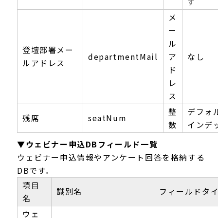
す
メ
ー
ル
登壇部署メー
departmentMail
ア
なし
ルアドレス
ド
レ
ス
整
デフォル
残席
seatNum
数
インデ
▼ウェビナー申込DBフィールド一覧
ウェビナー申込情報やアンケート回答を格納する
DBです。
項目
識別名
フィールドタ
名
ウェ