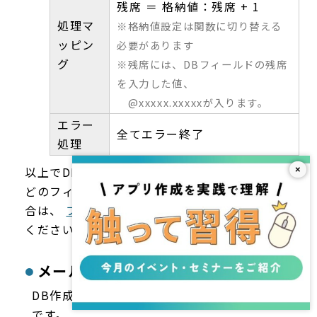
残席 ＝ 格納値：残席 + 1
処理マ
※格納値設定は関数に切り替える
ッピン
必要があります
グ
※残席には、DBフィールドの残席
を入力した値、
@xxxxx.xxxxxが入ります。
エラー
全てエラー終了
処理
以上でDB関連の設定は完了です。
×
どのフィールドタイプが適しているのか迷った場
合は、
フィールドタイプの選び方
をご参考
ください。
メールアクションについて
DB作成が完了したら次はメールアクション設定
です。