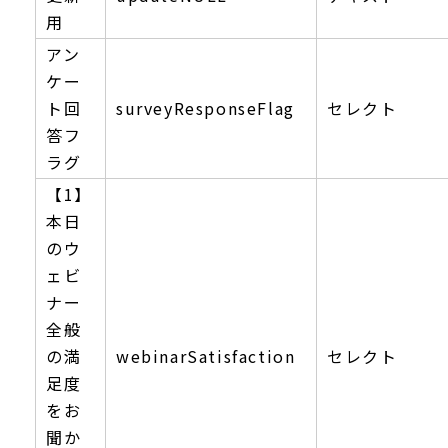
用
アン
ケー
ト回
surveyResponseFlag
セレクト
答フ
ラグ
【1】
本日
のウ
ェビ
ナー
全般
の満
webinarSatisfaction
セレクト
足度
をお
聞か