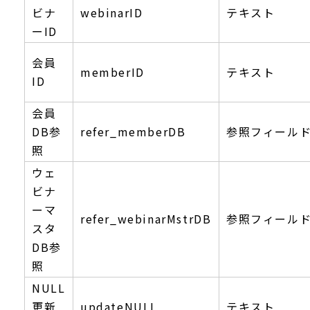
ビナ
webinarID
テキスト
ーID
会員
memberID
テキスト
ID
会員
DB参
refer_memberDB
参照フィール
照
ウェ
ビナ
ーマ
refer_webinarMstrDB
参照フィール
スタ
DB参
照
NULL
更新
updateNULL
テキスト