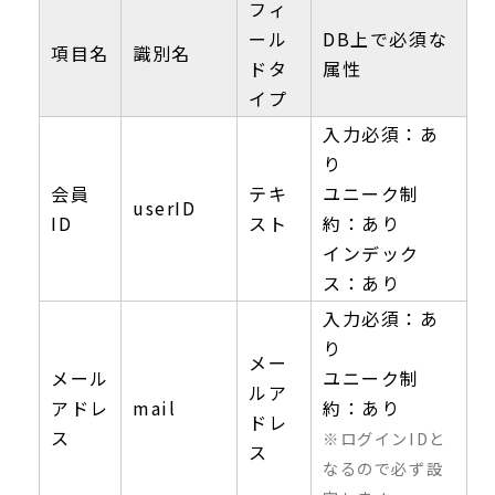
フィ
ール
DB上で必須な
項目名
識別名
ドタ
属性
イプ
入力必須：あ
り
会員
テキ
ユニーク制
userID
ID
スト
約：あり
インデック
ス：あり
入力必須：あ
り
メー
メール
ユニーク制
ルア
アドレ
mail
約：あり
ドレ
ス
※ログインIDと
ス
なるので必ず設