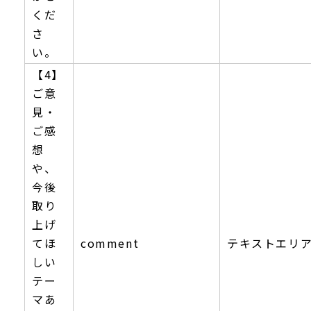
くだ
さ
い。
【4】
ご意
見・
ご感
想
や、
今後
取り
上げ
てほ
comment
テキストエリ
しい
テー
マあ