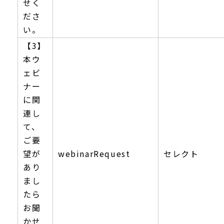
せく
ださ
い。
【3】
本ウ
ェビ
ナー
に関
連し
て、
ご要
望が
webinarRequest
セレクト
あり
まし
たら
お聞
かせ