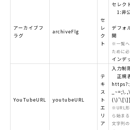
セレク
1:非公
セ
アーカイブフ
レ
デフォ
archiveFlg
ラグ
ク
開
ト
※一覧へ
ために必
インデ
入力制
テ
正規
キ
https?:
ス
_~=;\.
YouTubeURL
youtubeURL
ト
(\)'\[\]
エ
※URL形
リ
ら始まる
ア
文字列の