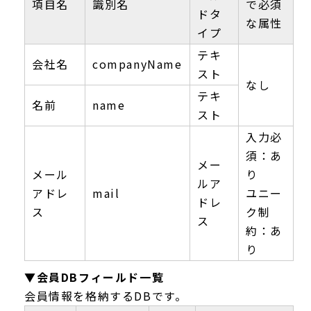
項目名
識別名
で必須
ドタ
な属性
イプ
テキ
会社名
companyName
スト
なし
テキ
名前
name
スト
入力必
須：あ
メー
メール
り
ルア
アドレ
mail
ユニー
ドレ
ス
ク制
ス
約：あ
り
▼会員DBフィールド一覧
会員情報を格納するDBです。