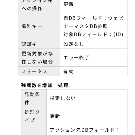
アクション先
更新
への操作
自DBフィールド：ウェビ
識別キー
ナーマスタDB参照
対象DBフィールド：(ID)
認証キー
設定なし
更新対象が存
エラー終了
在しない場合
ステータス
有効
残席数を増加 処理
発動条
指定しない
件
処理タ
更新
イプ
アクション先DBフィールド：