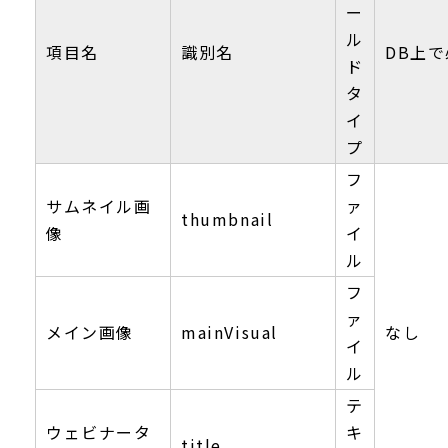
ー
ル
項目名
識別名
DB上
ド
タ
イ
プ
フ
サムネイル画
ァ
thumbnail
像
イ
ル
フ
ァ
メイン画像
mainVisual
なし
イ
ル
テ
ウェビナータ
キ
title