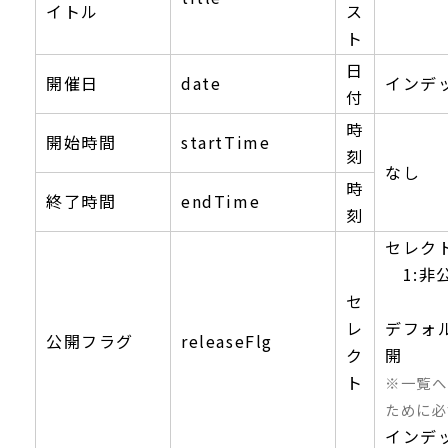
イトル
ス
ト
日
開催日
date
インデ
付
時
開始時間
startTime
刻
なし
時
終了時間
endTime
刻
セレク
1:非公
セ
レ
デフォ
公開フラグ
releaseFlg
ク
開
ト
※一覧へ
ために必
インデ