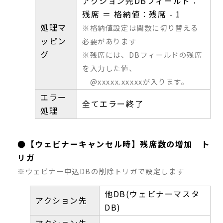
アクション先DBフィールド：
残席 ＝ 格納値：残席 - 1
処理マ
※格納値設定は関数に切り替える
ッピン
必要があります
グ
※残席には、DBフィールドの残席
を入力した値、
@xxxxx.xxxxxが入ります。
エラー
全てエラー終了
処理
●【ウェビナーキャンセル時】残席数の増加 ト
リガ
※ウェビナー申込DBの削除トリガで設定します
他DB(ウェビナーマスタ
アクション先
DB)