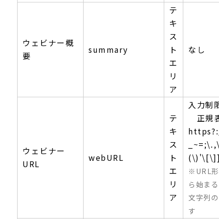
テ
キ
ス
ウェビナー概
summary
ト
なし
要
エ
リ
ア
入力制
テ
正規
キ
https?:
ス
_~=;\.
ウェビナー
webURL
ト
(\)'\[\]
URL
エ
※URL形
リ
ら始まる
ア
文字列の
す