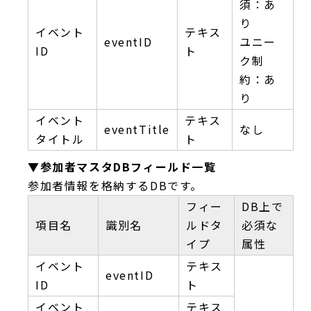
須：あ
り
イベント
テキス
eventID
ユニー
ID
ト
ク制
約：あ
り
イベント
テキス
eventTitle
なし
タイトル
ト
▼参加者マスタDBフィールド一覧
参加者情報を格納するDBです。
フィー
DB上で
項目名
識別名
ルドタ
必須な
イプ
属性
イベント
テキス
eventID
ID
ト
イベント
テキス