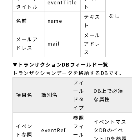
eventTitle
タイトル
ト
なし
テキス
名前
name
ト
メール
メールア
mail
アドレ
ドレス
ス
▼トランザクションDBフィールド一覧
トランザクションデータを格納するDBです。
フィ
ール
DB上で必須
項目名
識別名
ドタ
な属性
イプ
参照
イベントマス
イベン
フィ
eventRef
タDBのイベ
ト参照
ール
ントIDを参照