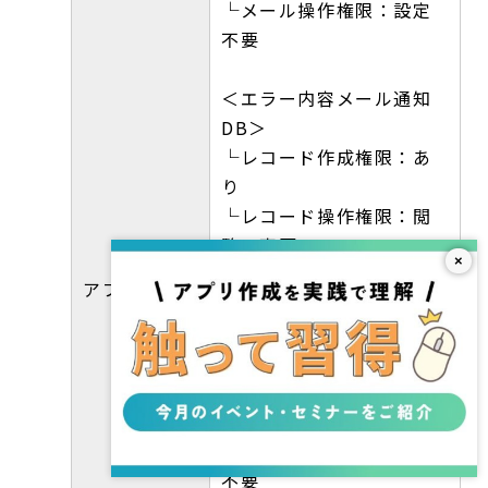
└メール操作権限：設定
不要
＜エラー内容メール通知
DB＞
└レコード作成権限：あ
り
└レコード操作権限：閲
覧・変更
×
└フィールド権限：「エ
アプリロール
ラーメッセージ」、「エ
ラーフラグ」のみ閲覧・
作成
└一括操作権限：設定不
要
└メール操作権限：設定
不要