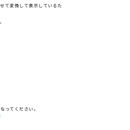
わせて変換して表示しているた
。
行なってください。