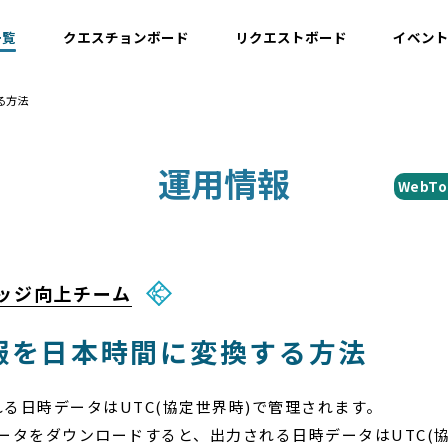
一覧
クエスチョンボード
リクエストボード
イベン
る方法
運用情報
運用情報
WebTo
開発情報・ナレッジ
設計情報
ナレッジ向上チーム
報を日本時間に変換する方法
登録される日時データはUTC(協定世界時)で管理されます。
ータをダウンロードすると、出力される日時データはUTC(