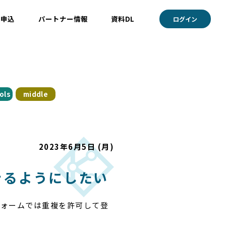
ト申込
パートナー情報
資料DL
ログイン
ols
middle
2023年6月5日 (月)
きるようにしたい
フォームでは重複を許可して登