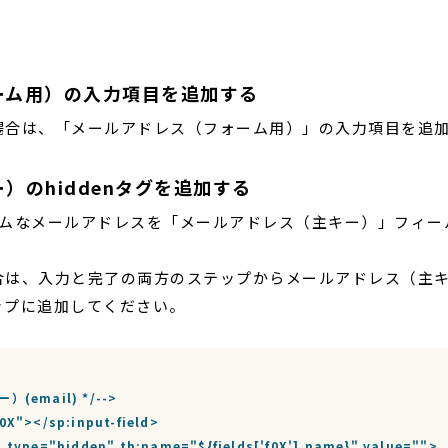
ーム用）の入力項目を追加する
場合は、「メールアドレス（フォーム用）」の入力項目を追
）のhiddenタグを追加する
たランダムなメールアドレスを「メールアドレス（主キー）」フィ
合は、入力と完了の両方のステップからメールアドレス（主
ップに追加してください。
(email) */-->

0X"></sp:input-field>

" type="hidden" th:name="${fields['f0X'].name}" value="">