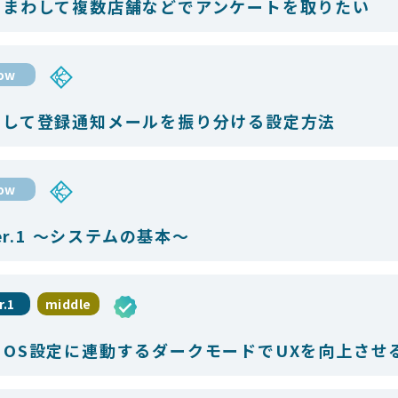
いまわして複数店舗などでアンケートを取りたい
low
用して登録通知メールを振り分ける設定方法
low
er.1 〜システムの基本〜
r.1
middle
OS設定に連動するダークモードでUXを向上させる