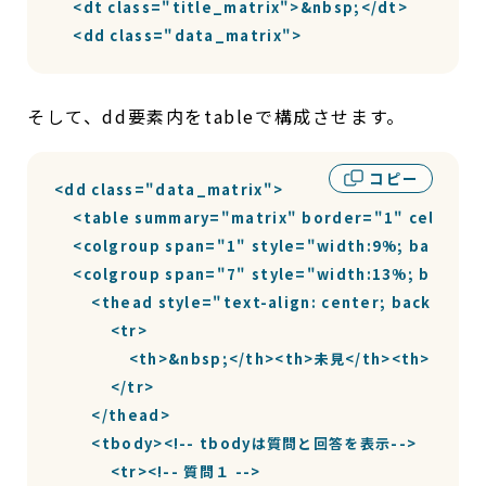
    <dt class="title_matrix">&nbsp;</dt>

    <dd class="data_matrix">
そして、dd要素内をtableで構成させます。
コピー
<dd class="data_matrix">

    <table summary="matrix" border="1" cellspac
    <colgroup span="1" style="width:9%; backgro
    <colgroup span="7" style="width:13%; backgr
        <thead style="text-align: center; backg
            <tr>

                <th>&nbsp;</th><th>未見</th><t
            </tr>

        </thead>

        <tbody><!-- tbodyは質問と回答を表示-->

            <tr><!-- 質問１ -->
