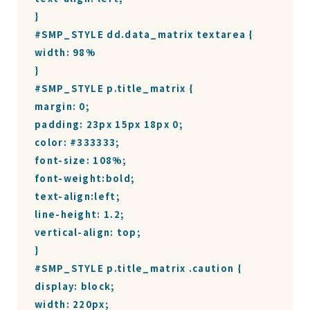
}

#SMP_STYLE dd.data_matrix textarea {

width: 98%

}

#SMP_STYLE p.title_matrix {

margin: 0;

padding: 23px 15px 18px 0;

color: #333333;

font-size: 108%;

font-weight:bold;

text-align:left;

line-height: 1.2;

vertical-align: top;

}

#SMP_STYLE p.title_matrix .caution {

display: block;

width: 220px;
