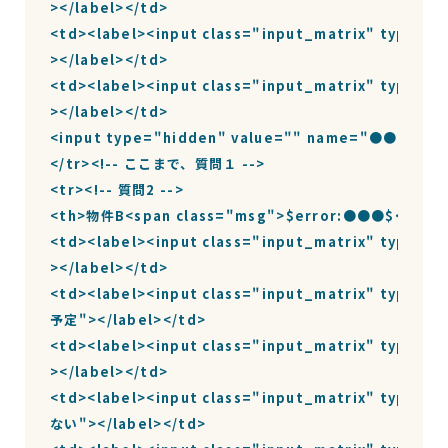
></label></td>

<td><label><input class="input_matrix" type=
></label></td>

<td><label><input class="input_matrix" type=
></label></td>

<input type="hidden" value="" name="●●●">

</tr><!-- ここまで、質問１ -->

<tr><!-- 質問2 -->

<th>物件B<span class="msg">$error:●●●$</span>
<td><label><input class="input_matrix" type=
></label></td>

<td><label><input class="input_matrix" type=
予定"></label></td>

<td><label><input class="input_matrix" type=
></label></td>

<td><label><input class="input_matrix" type=
ない"></label></td>
