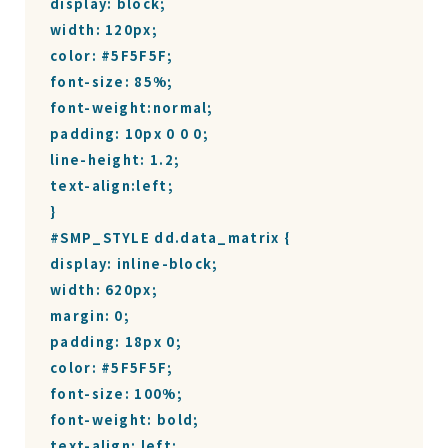
display: block;

width: 120px;

color: #5F5F5F;

font-size: 85%;

font-weight:normal;

padding: 10px 0 0 0;

line-height: 1.2;

text-align:left;

}

#SMP_STYLE dd.data_matrix {

display: inline-block;

width: 620px;

margin: 0;

padding: 18px 0;

color: #5F5F5F;

font-size: 100%;

font-weight: bold;

text-align: left;
