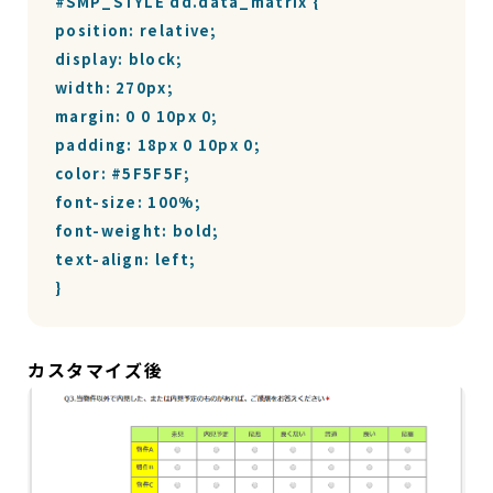
#SMP_STYLE dd.data_matrix {

position: relative;

display: block;

width: 270px;

margin: 0 0 10px 0;

padding: 18px 0 10px 0;

color: #5F5F5F;

font-size: 100%;

font-weight: bold;

text-align: left;

}
カスタマイズ後