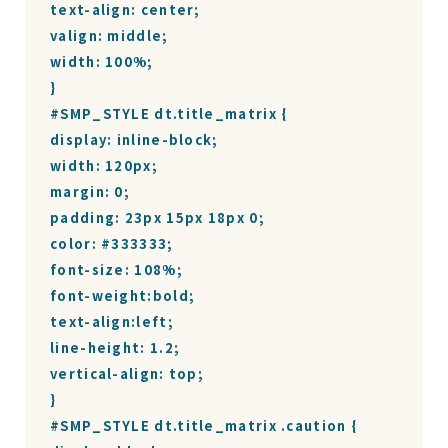
text-align: center;

valign: middle;

width: 100%;

}

#SMP_STYLE dt.title_matrix {

display: inline-block;

width: 120px;

margin: 0;

padding: 23px 15px 18px 0;

color: #333333;

font-size: 108%;

font-weight:bold;

text-align:left;

line-height: 1.2;

vertical-align: top;

}

#SMP_STYLE dt.title_matrix .caution {
