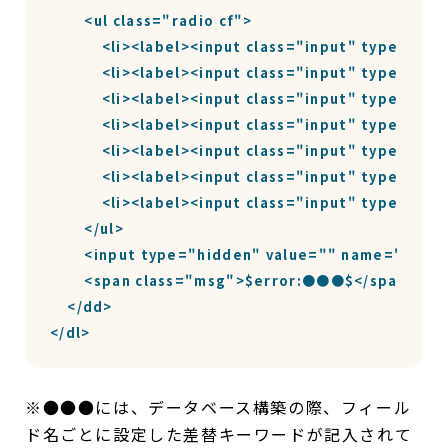
        <ul class="radio cf">

            <li><label><input class="input" ty
            <li><label><input class="input" typ
            <li><label><input class="input" typ
            <li><label><input class="input" ty
            <li><label><input class="input" typ
            <li><label><input class="input" typ
            <li><label><input class="input" ty
        </ul>

        <input type="hidden" value="" name="●●●"
        <span class="msg">$error:●●●$</span>

    </dd>

</dl>
※●●●には、データベース構築の際、フィール
ド名ごとに設定した差替キーワードが記入されて