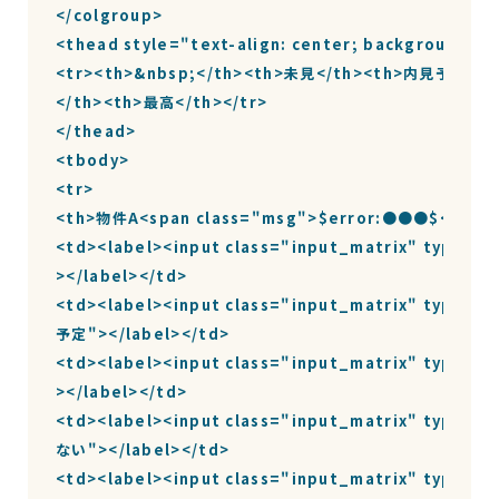
</colgroup>

<thead style="text-align: center; background: #c
<tr><th>&nbsp;</th><th>未見</th><th>内見予定</
</th><th>最高</th></tr>

</thead>

<tbody>

<tr>

<th>物件A<span class="msg">$error:●●●$</span>
<td><label><input class="input_matrix" type=
></label></td>

<td><label><input class="input_matrix" type=
予定"></label></td>

<td><label><input class="input_matrix" type=
></label></td>

<td><label><input class="input_matrix" type=
ない"></label></td>

<td><label><input class="input_matrix" type=