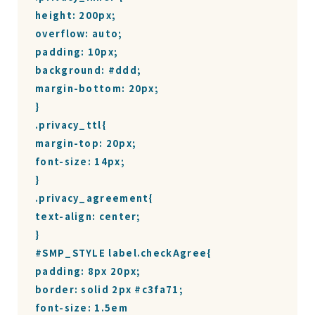
height: 200px;

overflow: auto;

padding: 10px;

background: #ddd;

margin-bottom: 20px;

}

.privacy_ttl{

margin-top: 20px;

font-size: 14px;

}

.privacy_agreement{

text-align: center;

}

#SMP_STYLE label.checkAgree{

padding: 8px 20px;

border: solid 2px #c3fa71;

font-size: 1.5em
