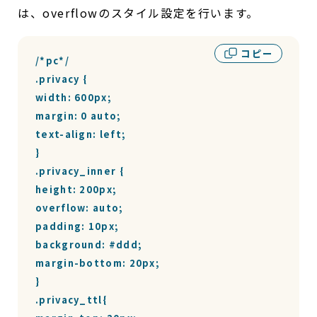
は、overflowのスタイル設定を行います。
コピー
/*pc*/

.privacy {

width: 600px;

margin: 0 auto;

text-align: left;

}

.privacy_inner {

height: 200px;

overflow: auto;

padding: 10px;

background: #ddd;

margin-bottom: 20px;

}

.privacy_ttl{
