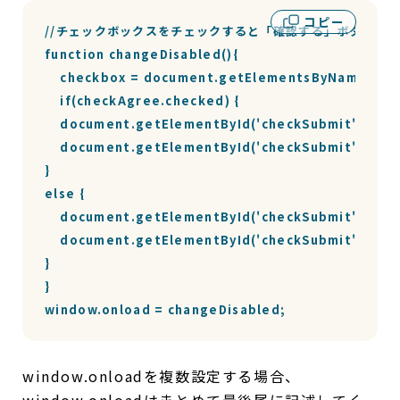
コピー
//チェックボックスをチェックすると「確認する」ボタンがア
function changeDisabled(){

    checkbox = document.getElementsByName('●●
    if(checkAgree.checked) {

    document.getElementById('checkSubmit').disab
    document.getElementById('checkSubmit').styl
}

else {

    document.getElementById('checkSubmit').styl
    document.getElementById('checkSubmit').disab
}

}

window.onload = changeDisabled;
window.onloadを複数設定する場合、
window.onloadはまとめて最後尾に記述してく