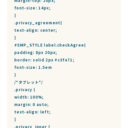
margin-top: 20px;

font-size: 14px;

}

.privacy_agreement{

text-align: center;

}

#SMP_STYLE label.checkAgree{

padding: 8px 20px;

border: solid 2px #c3fa71;

font-size: 1.5em

}

/*タブレット*/

.privacy {

width: 100%;

margin: 0 auto;

text-align: left;

}

.privacy_inner {
