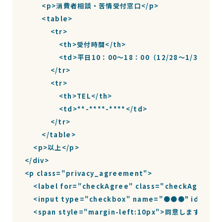
        <p>消費者相談・苦情受付窓口</p>

        <table>

            <tr>

                <th>受付時間</th>

                <td>平日10：00～18：00（12/28～1/3を除く
            </tr>

            <tr>

                <th>TEL</th>

                <td>**-****-****</td>

            </tr>

        </table>

    <p>以上</p>

</div>

<p class="privacy_agreement">

    <label for="checkAgree" class="checkAgree">

    <input type="checkbox" name="●●●" id="che
    <span style="margin-left:10px">同意します</spa