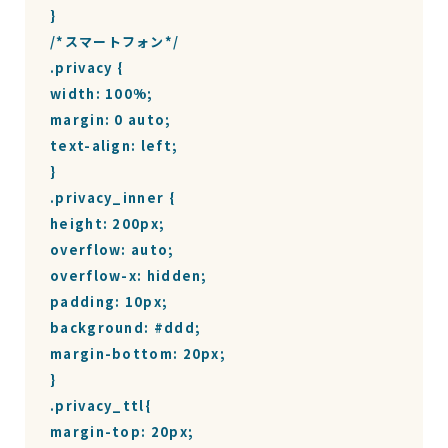
}

/*スマートフォン*/

.privacy {

width: 100%;

margin: 0 auto;

text-align: left;

}

.privacy_inner {

height: 200px;

overflow: auto;

overflow-x: hidden;

padding: 10px;

background: #ddd;

margin-bottom: 20px;

}

.privacy_ttl{

margin-top: 20px;
