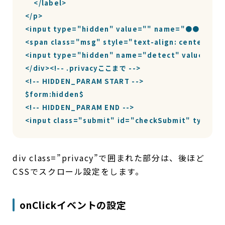
    </label>

</p>

<input type="hidden" value="" name="●●●">

<span class="msg" style="text-align: center;">
<input type="hidden" name="detect" value="判定
</div><!-- .privacyここまで -->

<!-- HIDDEN_PARAM START -->

$form:hidden$

<!-- HIDDEN_PARAM END -->

<input class="submit" id="checkSubmit" type
div class=”privacy”で囲まれた部分は、後ほど
CSSでスクロール設定をします。
onClickイベントの設定