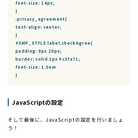
font-size: 14px;

}

.privacy_agreement{

text-align: center;

}

#SMP_STYLE label.checkAgree{

padding: 8px 20px;

border: solid 2px #c3fa71;

font-size: 1.5em

}
JavaScriptの設定
そして最後に、JavaScriptの設定を行いましょ
う！