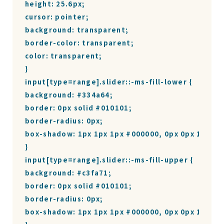
height: 25.6px;

cursor: pointer;

background: transparent;

border-color: transparent;

color: transparent;

}

input[type=range].slider::-ms-fill-lower {

background: #334a64;

border: 0px solid #010101;

border-radius: 0px;

box-shadow: 1px 1px 1px #000000, 0px 0px 1px #0
}

input[type=range].slider::-ms-fill-upper {

background: #c3fa71;

border: 0px solid #010101;

border-radius: 0px;

box-shadow: 1px 1px 1px #000000, 0px 0px 1px #0