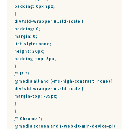
padding: 0px 7px;

}

div#sld-wrapper ul.sld-scale {

padding: 0;

margin: 0;

list-style: none;

height: 20px;

padding-top: 5px;

}

/* IE */

@media all and (-ms-high-contrast: none){

div#sld-wrapper ul.sld-scale {

margin-top: -35px;

}

}

/* Chrome */

@media screen and (-webkit-min-device-pixel-rati