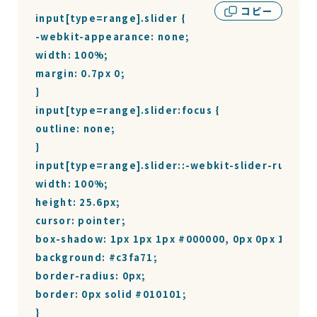
コピー
input[type=range].slider {

-webkit-appearance: none;

width: 100%;

margin: 0.7px 0;

}

input[type=range].slider:focus {

outline: none;

}

input[type=range].slider::-webkit-slider-runnable
width: 100%;

height: 25.6px;

cursor: pointer;

box-shadow: 1px 1px 1px #000000, 0px 0px 1px #0
background: #c3fa71;

border-radius: 0px;

border: 0px solid #010101;

}
