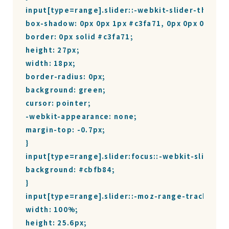
input[type=range].slider::-webkit-slider-thumb {

box-shadow: 0px 0px 1px #c3fa71, 0px 0px 0px #3f
border: 0px solid #c3fa71;

height: 27px;

width: 18px;

border-radius: 0px;

background: green;

cursor: pointer;

-webkit-appearance: none;

margin-top: -0.7px;

}

input[type=range].slider:focus::-webkit-slider-ru
background: #cbfb84;

}

input[type=range].slider::-moz-range-track {

width: 100%;

height: 25.6px;
