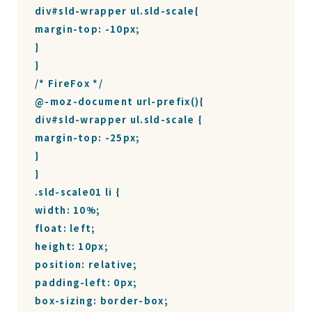
div#sld-wrapper ul.sld-scale{

margin-top: -10px;

}

}

/* FireFox */

@-moz-document url-prefix(){

div#sld-wrapper ul.sld-scale {

margin-top: -25px;

}

}

.sld-scale01 li {

width: 10%;

float: left;

height: 10px;

position: relative;

padding-left: 0px;

box-sizing: border-box;
