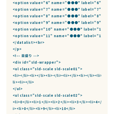
<option value="6" name="●●●" label="6" $●●●
<option value="7" name="●●●" label="7" $●●●
<option value="8" name="●●●" label="8" $●●●
<option value="9" name="●●●" label="9" $●●●
<option value="10" name="●●●" label="10" $●
<option value="11" name="●●●" label="11" $●
</datalist><br>

</p>

<!-- 目盛り -->

<div id="sld-wrapper">

<ul class="sld-scale sld-scale01">

<li></li><li></li><li></li><li></li><li></li><li></li><
li><li></li>

</ul>

<ul class="sld-scale sld-scale02">

<li>0</li><li>1</li><li>2</li><li>3</li><li>4</li><li>
i><li>8</li><li>9</li><li>10</li>
