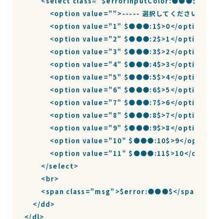
        <select class="$errorInputColor:●●●$" n
            <option value="">----- 選択してください -----
            <option value="1" $●●●:1$>0</option>

            <option value="2" $●●●:2$>1</option>

            <option value="3" $●●●:3$>2</option>

            <option value="4" $●●●:4$>3</option>

            <option value="5" $●●●:5$>4</option>

            <option value="6" $●●●:6$>5</option>

            <option value="7" $●●●:7$>6</option>

            <option value="8" $●●●:8$>7</option>

            <option value="9" $●●●:9$>8</option>

            <option value="10" $●●●:10$>9</option>

            <option value="11" $●●●:11$>10</option>
        </select>

        <br>

        <span class="msg">$error:●●●$</span>

    </dd>

</dl>