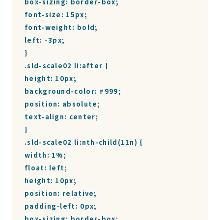
box-sizing: border-box;

font-size: 15px;

font-weight: bold;

left: -3px;

}

.sld-scale02 li:after {

height: 10px;

background-color: #999;

position: absolute;

text-align: center;

}

.sld-scale02 li:nth-child(11n) {

width: 1%;

float: left;

height: 10px;

position: relative;

padding-left: 0px;

box-sizing: border-box;
