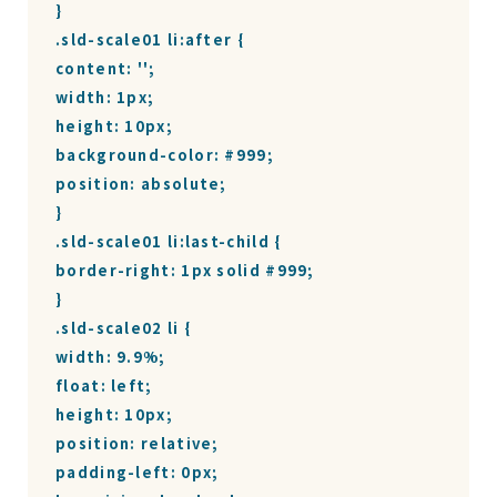
}

.sld-scale01 li:after {

content: '';

width: 1px;

height: 10px;

background-color: #999;

position: absolute;

}

.sld-scale01 li:last-child {

border-right: 1px solid #999;

}

.sld-scale02 li {

width: 9.9%;

float: left;

height: 10px;

position: relative;

padding-left: 0px;
