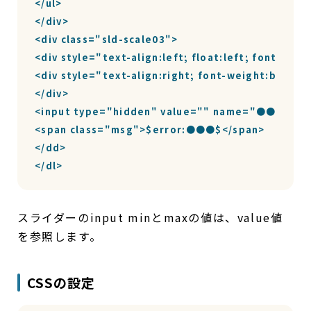
</ul>

</div>

<div class="sld-scale03">

<div style="text-align:left; float:left; font-w
<div style="text-align:right; font-weight:bold;
</div>

<input type="hidden" value="" name="●●●">

<span class="msg">$error:●●●$</span>

</dd>

</dl>
スライダーのinput minとmaxの値は、value値
を参照します。
CSSの設定