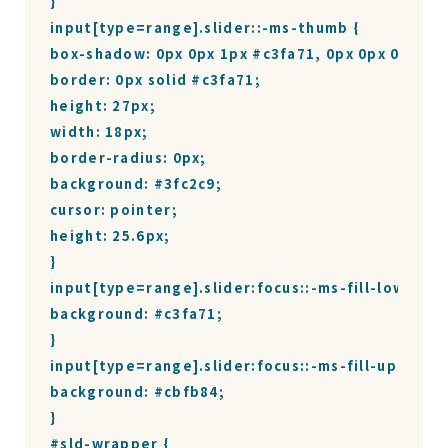
}

input[type=range].slider::-ms-thumb {

box-shadow: 0px 0px 1px #c3fa71, 0px 0px 0px #3f
border: 0px solid #c3fa71;

height: 27px;

width: 18px;

border-radius: 0px;

background: #3fc2c9;

cursor: pointer;

height: 25.6px;

}

input[type=range].slider:focus::-ms-fill-lower {

background: #c3fa71;

}

input[type=range].slider:focus::-ms-fill-upper {

background: #cbfb84;

}

#sld-wrapper {
