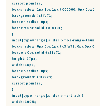
cursor: pointer;

box-shadow: 1px 1px 1px #000000, 0px 0px 1px #0
background: #c3fa71;

border-radius: 0px;

border: 0px solid #010101;

}

input[type=range].slider::-moz-range-thumb {

box-shadow: 0px 0px 1px #c3fa71, 0px 0px 0px #3f
border: 0px solid #c3fa71;

height: 27px;

width: 18px;

border-radius: 0px;

background: #3fc2c9;

cursor: pointer;

}

input[type=range].slider::-ms-track {

width: 100%;
