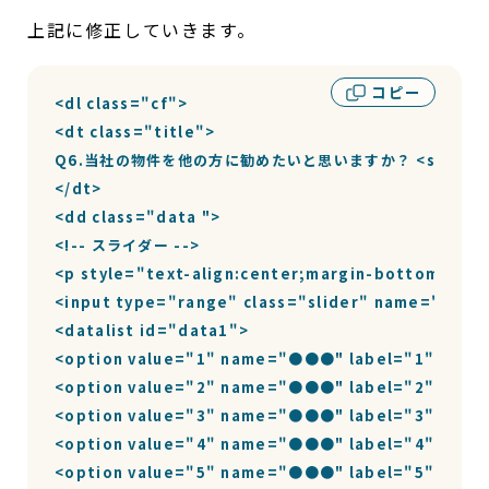
上記に修正していきます。
コピー
<dl class="cf">

<dt class="title">

Q6.当社の物件を他の方に勧めたいと思いますか？ <span class
</dt>

<dd class="data ">

<!-- スライダー -->

<p style="text-align:center;margin-bottom: 0; ">
<input type="range" class="slider" name="●●●" 
<datalist id="data1">

<option value="1" name="●●●" label="1" $●●●
<option value="2" name="●●●" label="2" $●●●
<option value="3" name="●●●" label="3" $●●●
<option value="4" name="●●●" label="4" $●●●
<option value="5" name="●●●" label="5" $●●●