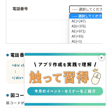
電話番号フィールド全体を囲うタグ
×
<div class="sp-form-phone">

  ︙

</div>
国コードのプルダウンを生成するタグ
（許可
国コードが「全て」に設定されている場合）