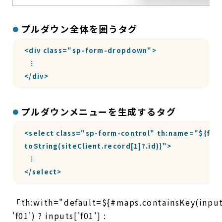
プルダウン全体を囲うタグ
<div class="sp-form-dropdown">

  ︙

</div>
プルダウンメニューを生成するタグ
<select class="sp-form-control" th:name="${fields
toString(siteClient.record[1]?.id)}">

  ︙

</select>
「th:with="default=${#maps.containsKey(input
'f01') ? inputs['f01'] :