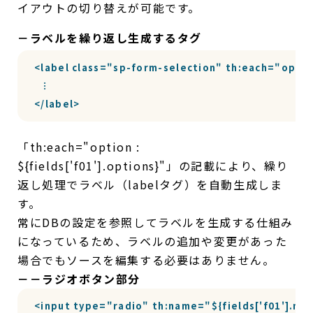
イアウトの切り替えが可能です。
－ラベルを繰り返し生成するタグ
<label class="sp-form-selection" th:each="option 
  ︙

</label>
「th:each="option :
${fields['f01'].options}"」の記載により、繰り
返し処理でラベル（labelタグ）を自動生成しま
す。
常にDBの設定を参照してラベルを生成する仕組み
になっているため、ラベルの追加や変更があった
場合でもソースを編集する必要はありません。
－－ラジオボタン部分
<input type="radio" th:name="${fields['f01'].name