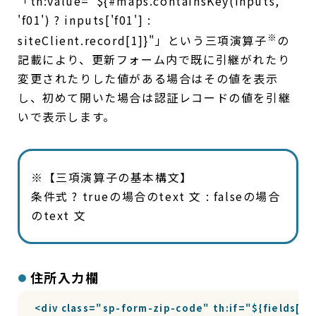
「th:value="${#maps.containsKey(inputs,
'f01') ? inputs['f01'] :
※
siteClient.record[1]}"」という三項演算子
の
記載により、更新フォーム内で既に引継がれたり
変更されたりした値がある場合はその値を表示
し、初めて開いた場合は認証レコードの値を引継
いで表示します。
※【三項演算子の基本構文】
条件式 ? trueの場合のtext 文 : falseの場合
のtext 文
住所入力欄
<div class="sp-form-zip-code" th:if="${fields['f0