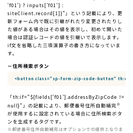
'f01') ? inputs['f01'] :
siteClient.record[1]}"」という記載により、更
新フォーム内で既に引継がれたり変更されたりし
た値がある場合はその値を表示し、初めて開いた
場合は認証レコードの値を引継いで表示します。
if文を省略した三項演算子の書き方になっていま
す。
－住所検索ボタン
<button class="sp-form-zip-code-button" th:dat
「th:if="${fields['f01'].addressByZipCode !=
※
null}"」の記載により、郵便番号住所自動補完
が使用するに設定されている場合に住所検索ボタ
ンを生成するタグです。
※郵便番号住所自動補完はオプションでの提供となりま