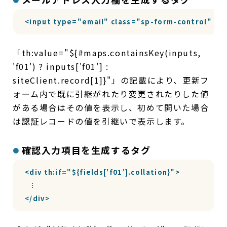
<input type="email" class="sp-form-control" th:n
「th:value="${#maps.containsKey(inputs,
'f01') ? inputs['f01'] :
siteClient.record[1]}"」の記載により、更新フ
ォーム内で既に引継がれたり変更されたりした値
がある場合はその値を表示し、初めて開いた場合
は認証レコードの値を引継いで表示します。
確認入力項目を生成するタグ
<div th:if="${fields['f01'].collation}">

  ︙

</div>