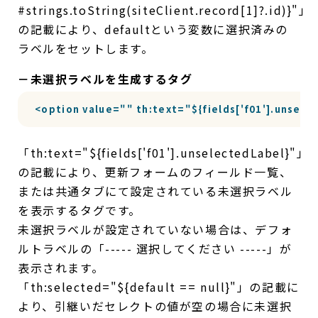
#strings.toString(siteClient.record[1]?.id)}"」
の記載により、defaultという変数に選択済みの
ラベルをセットします。
－未選択ラベルを生成するタグ
<option value="" th:text="${fields['f01'].unsele
「th:text="${fields['f01'].unselectedLabel}"」
の記載により、更新フォームのフィールド一覧、
または共通タブにて設定されている未選択ラベル
を表示するタグです。
未選択ラベルが設定されていない場合は、デフォ
ルトラベルの「----- 選択してください -----」が
表示されます。
「th:selected="${default == null}"」の記載に
より、引継いだセレクトの値が空の場合に未選択