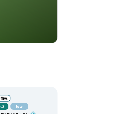
計情報
r.2
low