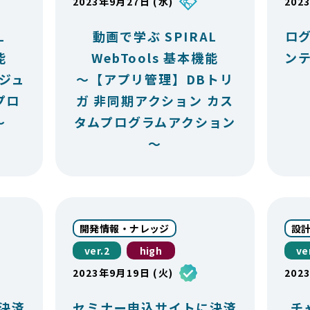
2023年9月27日 (水)
202
L
動画で学ぶ SPIRAL
ロ
能
WebTools 基本機能
ン
ジュ
～【アプリ管理】DBトリ
プロ
ガ 非同期アクション カス
～
タムプログラムアクション
～
開発情報・ナレッジ
設
ver.2
high
ve
2023年9月19日 (火)
202
決済
セミナー申込サイトに決済
チ