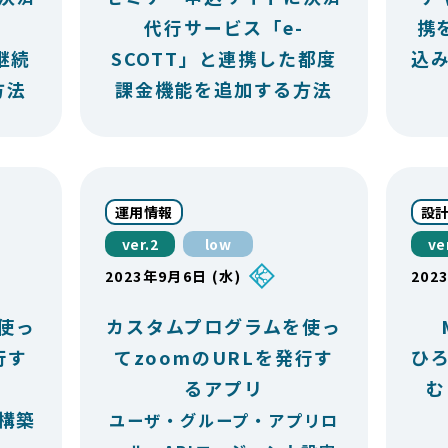
代行サービス「e-
携
継続
SCOTT」と連携した都度
込
方法
課金機能を追加する方法
運用情報
設
ver.2
low
ve
2023年9月6日 (水)
202
使っ
カスタムプログラムを使っ
行す
てzoomのURLを発行す
ひ
るアプリ
む
構築
ユーザ・グループ・アプリロ