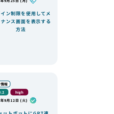
3年9月25日 (月)
グイン制限を使用してメ
テナンス画面を表示する
方法
計情報
r.2
high
3年9月12日 (火)
ャットボットにGPT連