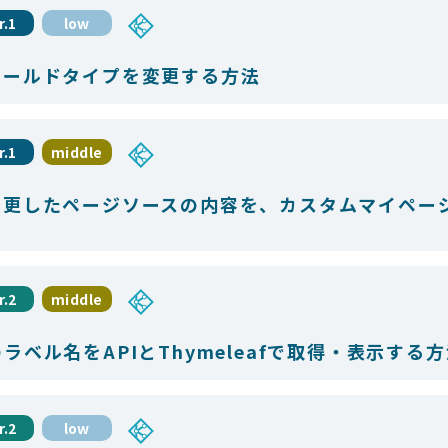
r.1
low
ィールドタイプを変更する方法
r.1
middle
変更したページソースの内容を、カスタムマイペー
r.2
middle
ベル名をAPIとThymeleafで取得・表示する
r.2
low