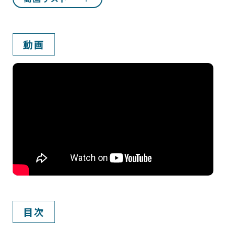
SPIRAL WebTools 概要
【アプリ管理】アプリ
動画
【アプリ管理】DB
【アプリ管理】DBトリガ レコードアクション
【アプリ管理】DBトリガ 非同期アクション メールアク
【アプリ管理】DBトリガ 非同期アクション カスタム
【アプリ管理】スケジュールトリガ メールアクション
【アプリ管理】スケジュールトリガ カスタムプログラム
【アプリ管理】アプリロール / アプリ利用画面
【サイト管理】サイト
【サイト管理】ページ
目次
【サイト管理】フォームブロック