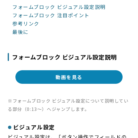
【サイト管理】フォームブロック ビジュアル設定
フォームブロック ビジュアル設定説明
フォームブロック 注目ポイント
【サイト管理】フォームブロック ソース設定
参考リンク
【サイト管理】レコードリスト / レコードアイテム / 
最後に
【サイト管理】レコードリスト / レコードアイテム / 
【サイト管理】フリーコンテンツブロック
フォームブロック ビジュアル設定説明
【サイト管理】認証エリア
【アカウント管理】ユーザ
動画を見る
【アカウント管理】グループ
【アカウント管理】APIエージェント
※フォームブロック ビジュアル設定について説明してい
【アプリ管理・サイト管理】アプリパッケージ・サイト
る部分（0:13～）へジャンプします。
ビジュアル設定
ビジュアル設定は、「ボタン操作でフィールドの