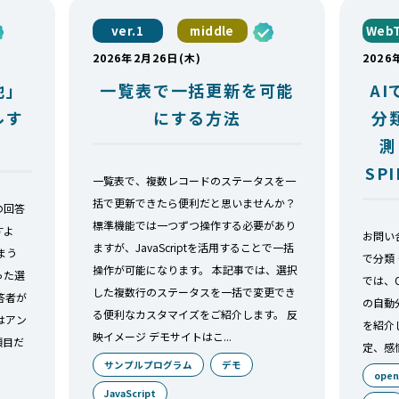
ver.1
middle
WebT
2026年2月26日(木)
2026
他」
一覧表で一括更新を可能
A
ルす
にする方法
分
測
SP
一覧表で、複数レコードのステータスを一
括で更新できたら便利だと思いませんか？
の回答
標準機能では一つずつ操作する必要があり
すよ
お問い
ますが、JavaScriptを活用することで一括
まう
で分類
操作が可能になります。 本記事では、選択
った選
では、O
した複数行のステータスを一括で変更でき
答者が
の自動
る便利なカスタマイズをご紹介します。 反
はアン
を紹介
映イメージ デモサイトはこ...
項目だ
定、感
サンプルプログラム
デモ
open
JavaScript