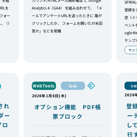
4） を組
カウント/HTMLメール開封確認 と Google
SPIR
RLを
Analytics 4（GA4） を組み合わせて、 「メ
登録をき
 フォー
ールでアンケートURLを送ったときに 誰が
定（イ
、 リ
クリックしたか、 フォームを開いたが未回
ベント情
答か」などを把握
ogle
サンプ
サン
WebTools
low
ve
2026
2026年1月8日(木)
され
登
オプション機能 PDF帳
ンダー
ー
票ブロック
プロ
し
行