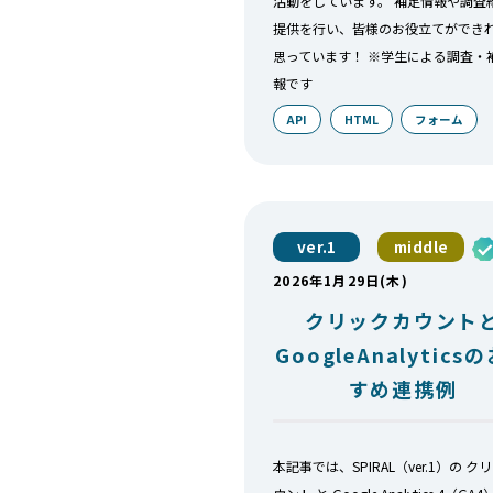
活動をしています。 補足情報や調査
提供を行い、皆様のお役立てができ
思っています！ ※学生による調査・
報です
API
HTML
フォーム
ver.1
middle
2026年1月29日(木)
クリックカウント
GoogleAnalytics
すめ連携例
本記事では、SPIRAL（ver.1）の ク