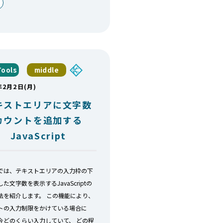
ools
middle
年2月2日(月)
キストエリアに文字数
カウントを追加する
JavaScript
では、テキストエリアの入力枠の下
た文字数を表示するJavaScriptの
法を紹介します。 この機能により、
トの入力制限をかけている場合に
今どのくらい入力していて、 どの程