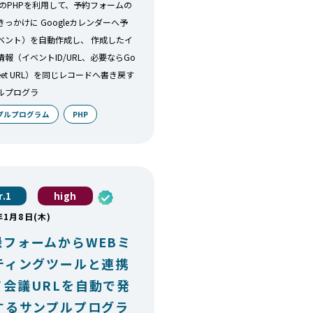
ALのPHPを利用して、予約フォームの
っかけに Googleカレンダーへ予
ベント）を自動作成し、 作成したイ
報（イベントID/URL、必要ならGo
 Meet URL）を同じレコードへ書き戻す
ルプログラ
プルプログラム
PHP
r.1
high
年1月8日(木)
録フォームからWEBミ
ティングツールと連携
て会議URLを自動で発
するサンプルプログラ