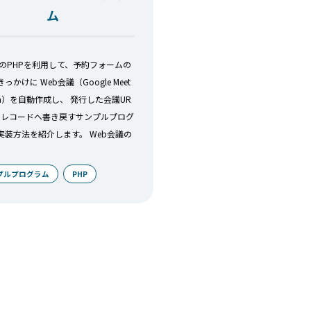
ム
ALのPHPを利用して、予約フォームの
っかけに Web会議（Google Meet
om）を自動作成し、 発行した会議UR
じレコードへ書き戻すサンプルプログ
実装方法を紹介します。 Web会議の
プルプログラム
PHP