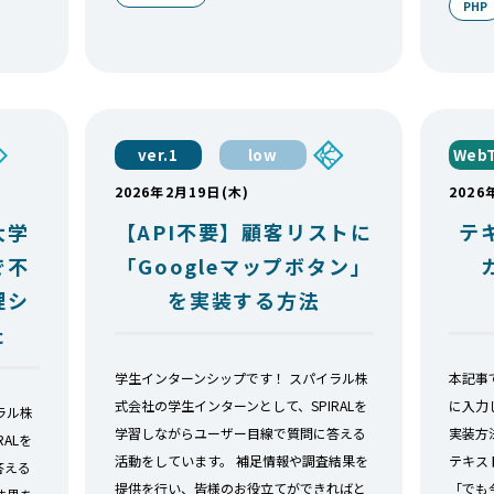
PHP
ver.1
low
WebT
2026年2月19日(木)
2026
大学
【API不要】顧客リストに
テ
 で不
「Googleマップボタン」
理シ
を実装する方法
た
学生インターンシップです！ スパイラル株
本記事
式会社の学生インターンとして、SPIRALを
に入力し
ラル株
学習しながらユーザー目線で質問に答える
実装方
ALを
活動をしています。 補足情報や調査結果を
テキス
答える
提供を行い、皆様のお役立てができればと
「でも