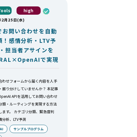
ools
high
年2月25日(水)
Iでお問い合わせを自動
類！感情分析・LTV予
・担当者アサインを
IRAL×OpenAIで実現
合わせフォームから届く内容を人手
・振り分けしていませんか？ 本記事
penAI APIを活用してお問い合わせ
分類・ルーティングを実現する方法
します。 カテゴリ分類、緊急度判
情分析、LTV予測
AI
サンプルプログラム