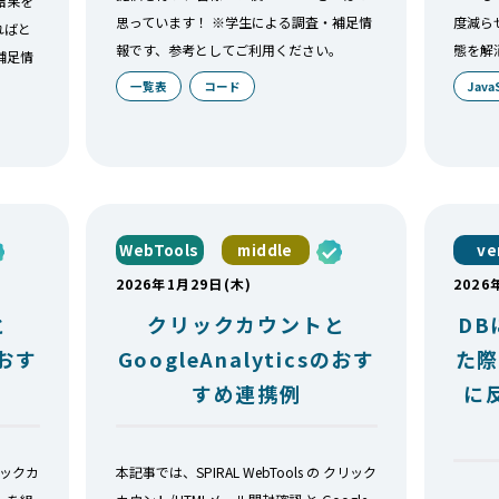
結果を
思っています！ ※学生による調査・補足情
度減ら
ればと
報です、参考としてご利用ください。
態を解
補足情
一覧表
コード
Java
WebTools
middle
ve
2026年1月29日(木)
2026
と
クリックカウントと
D
のおす
GoogleAnalyticsのおす
た際
すめ連携例
に
リックカ
本記事では、SPIRAL WebTools の クリック