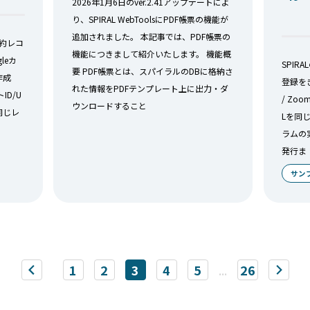
2026年1月6日のver.2.41アップデートによ
り、SPIRAL WebToolsにPDF帳票の機能が
追加されました。 本記事では、PDF帳票の
予約レコ
機能につきまして紹介いたします。 機能概
leカ
SPIR
要 PDF帳票とは、スパイラルのDBに格納さ
作成
登録をき
れた情報をPDFテンプレート上に出力・ダ
D/U
/ Zo
ウンロードすること
を同じレ
Lを同
ラムの
発行ま
サン
1
2
3
4
5
...
26